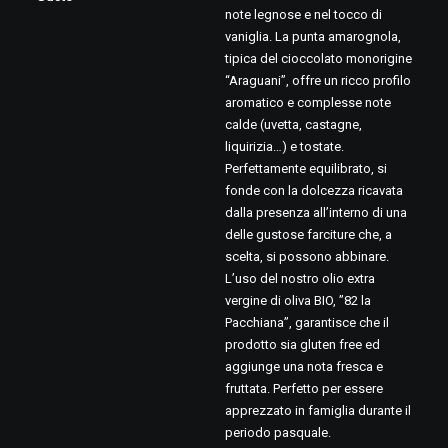
note legnose e nel tocco di
vaniglia. La punta amarognola,
tipica del cioccolato monorigine
“Araguani”, offre un ricco profilo
aromatico e complesse note
calde (uvetta, castagne,
liquirizia…) e tostate.
Perfettamente equilibrato, si
fonde con la dolcezza ricavata
dalla presenza all’interno di una
delle gustose farciture che, a
scelta, si possono abbinare.
L’uso del nostro olio extra
vergine di oliva BIO, ”82 la
Pacchiana”, garantisce che il
prodotto sia gluten free ed
aggiunge una nota fresca e
fruttata. Perfetto per essere
apprezzato in famiglia durante il
periodo pasquale.