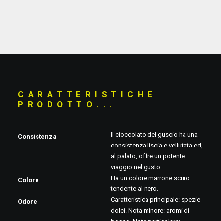
C
A
R
A
T
T
E
R
I
S
T
I
C
H
E
P
R
O
D
O
T
T
O
.
.
.
Il cioccolato del guscio ha una
Consistenza
consistenza liscia e vellutata ed,
al palato, offre un potente
viaggio nel gusto.
Ha un colore marrone scuro
Colore
tendente al nero.
Caratteristica principale: spezie
Odore
dolci. Nota minore: aromi di