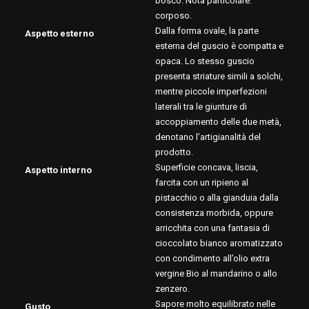
bosco. Nota particolare:
corposo.
Dalla forma ovale, la parte
Aspetto esterno
esterna del guscio è compatta e
opaca. Lo stesso guscio
presenta striature simili a solchi,
mentre piccole imperfezioni
laterali tra le giunture di
accoppiamento delle due metà,
denotano l’artigianalità del
prodotto.
Superficie concava, liscia,
Aspetto interno
farcita con un ripieno al
pistacchio o alla gianduia dalla
consistenza morbida, oppure
arricchita con una fantasia di
cioccolato bianco aromatizzato
con condimento all’olio extra
vergine Bio al mandarino o allo
zenzero.
Sapore molto equilibrato nelle
Gusto