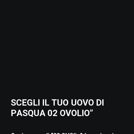
S
C
E
G
L
I
I
L
T
U
O
U
O
V
O
D
I
P
A
S
Q
U
A
0
2
O
V
O
L
I
O
”