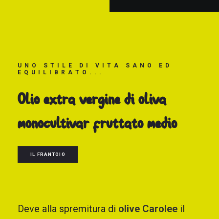
U
N
O
S
T
I
L
E
D
I
V
I
T
A
S
A
N
O
E
D
E
Q
U
I
L
I
B
R
A
T
O
.
.
.
Olio extra vergine di oliva
monocultivar fruttato medio
IL FRANTOIO
Deve alla spremitura di
olive Carolee
il