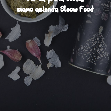
s
i
a
m
o
a
z
i
e
n
d
a
S
l
o
o
w
F
o
o
d