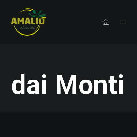
d
a
i
M
o
n
t
i