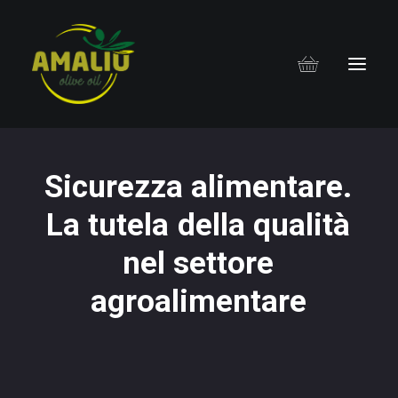
S
i
c
u
r
e
z
z
a
a
l
i
m
e
n
t
a
r
e
.
L
a
t
u
t
e
l
a
d
e
l
l
a
q
u
a
l
i
t
à
n
e
l
s
e
t
t
o
r
e
a
g
r
o
a
l
i
m
e
n
t
a
r
e