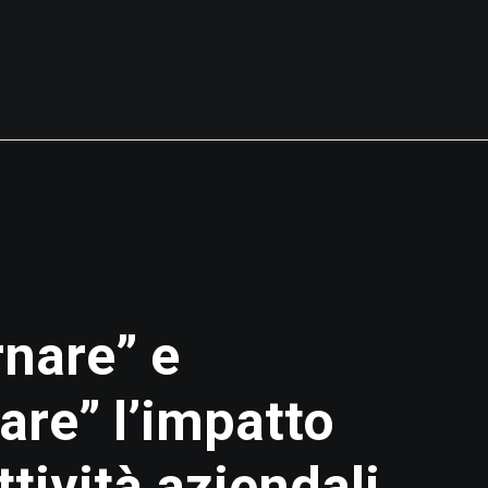
nare” e
are” l’impatto
ttività aziendali