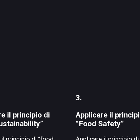
3.
e il principio di
Applicare il principi
stainability”
“Food Safety”
il principio di “food
Applicare il principio d