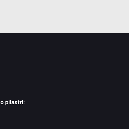
À
 pilastri: