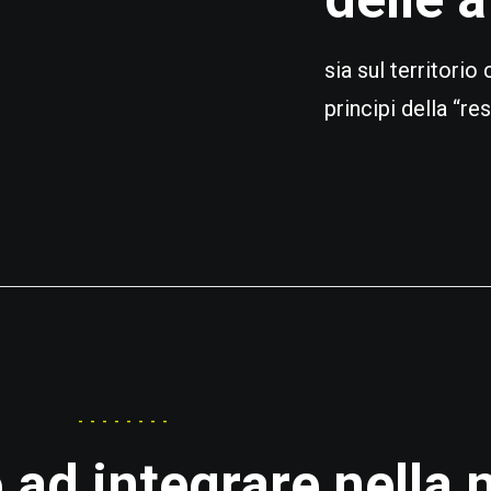
sia sul territorio
principi della “re
--------
ad integrare nella 