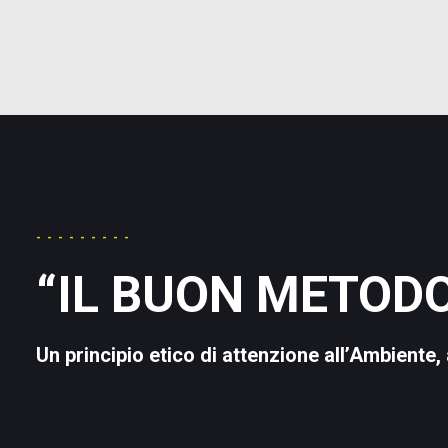
IL NOSTRO VIAGGIO
------------------
---------
“IL BUON METODO
Un principio etico di attenzione all’Ambiente, 