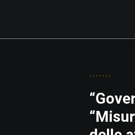
-------
“Gover
“Misur
delle a